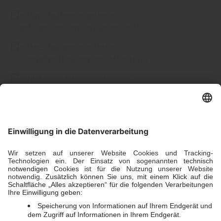
w83gv_stadtwerke-pulheim-
gas@vertrieb.servicerz.de.cer.zip.gz
w83ev_stadtwerke-pulheim-
strom@vertrieb.servicerz.de.cer.zip.gz
SWP_Strom_Erlaubnisschein.pdf
Stadtwerke Pulheim Kundenzentrum
Kundenzentrum
Christianstraße 39
50259 Pulheim
Öffnungszeiten