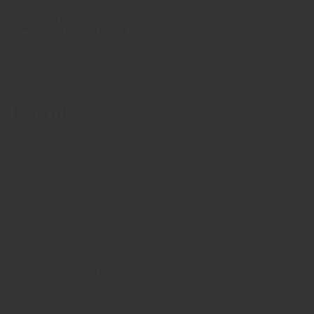
Skip to main content
Skip to page footer
You are here:
Startseite
Unternehmen
Downloads
Downloads
Strom AGB (pdf)
Erdgas AGB (pdf)
Muster Widerrufsformular (pdf)
Kontaktdatenblatt_Transportkunde_Erdgas.xlsx
Datenblatt_Strom_SW_Pulheim.xlsx
Nachweis Wiederverkaufer Finanzamt Bergheim (pdf)