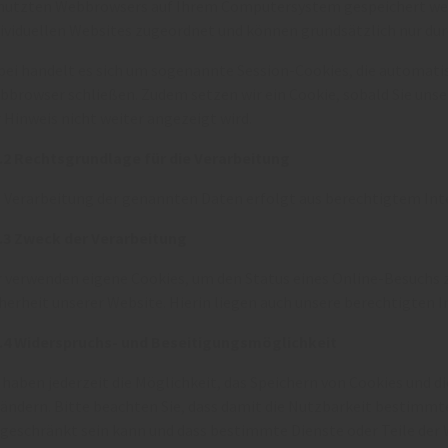
nutzten Webbrowsers auf Ihrem Computersystem gespeichert werd
dividuellen Websites zugeordnet und können grundsätzlich nur dur
bei handelt es sich um sogenannte Session-Cookies, die automatis
bbrowser schließen. Zudem setzen wir ein Cookie, sobald Sie unse
 Hinweis nicht weiter angezeigt wird.
2.2 Rechtsgrundlage für die Verarbeitung
 Verarbeitung der genannten Daten erfolgt aus berechtigtem Inter
2.3 Zweck der Verarbeitung
r verwenden eigene Cookies, um den Status eines Online-Besuchs 
herheit unserer Website. Hierin liegen auch unsere berechtigten I
2.4 Widerspruchs- und Beseitigungsmöglichkeit
 haben jederzeit die Möglichkeit, das Speichern von Cookies und d
rändern. Bitte beachten Sie, dass damit die Nutzbarkeit bestimmt
ngeschränkt sein kann und dass bestimmte Dienste oder Teile der