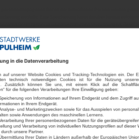
e personenbezogenen Daten der betroffenen Person werden gelösc
eicherung entfällt. Eine Speicherung kann darüber hinaus erfolge
tionalen Gesetzgeber in unionsrechtlichen Verordnungen, Gesetze
rantwortliche unterliegt, vorgesehen wurde. Eine Sperrung oder L
ch die genannten Normen vorgeschriebene Speicherfrist abläuft, es
teren Speicherung der Daten für einen Vertragsabschluss oder ein
4 Sicherheit der Verarbeitung
 haben technische und organisatorische Maßnahmen getroffen, die 
tenschutz sowohl von uns als auch von unseren externen Dienstle
 Seiten unseres Internetauftritts werden per 128 Bit SSL-Verschl
it vor fremdem Zugriff geschützt. SSL ist ein Protokoll zur Sich
Nutzung der Website
r haben auf unserer Website unterschiedliche Verarbeitungsvorgä
r Kontaktaufnahme, Webanalyse oder Platzierung von Werbeplatz
tenverarbeitung auf unserer Website nachvollziehen können, möc