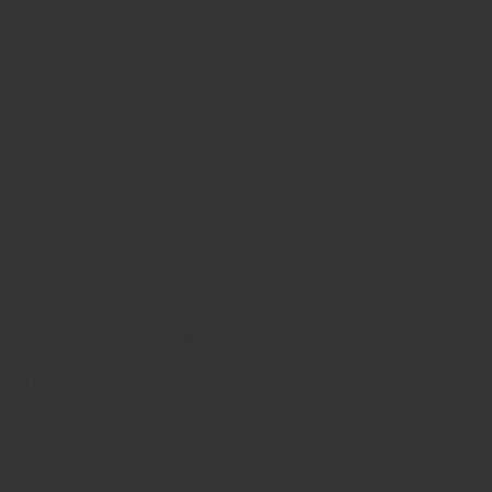
 Daten
e Einwilligung der betroffenen Person
 eines Vertrages, dessen Vertragspartei die
ls Rechtsgrundlage. Dies gilt auch für
ahmen erforderlich sind.
r rechtlichen Verpflichtung erforderlich ist,
Rechtsgrundlage.
 oder einer anderen natürlichen Person eine
t. 6 Abs. 1 d) DSGVO als Rechtsgrundlage.
eres Unternehmens oder eines Dritten
reiheiten des Betroffenen das erstgenannte
ür die Verarbeitung.