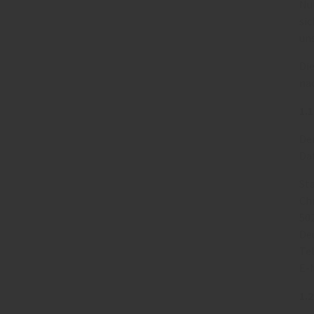
Nu
si
un
Di
na
1.
De
Da
St
Ch
50
De
Te
E-
1.