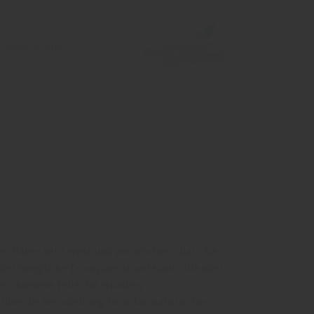
Unternehmen
bmenu for "Engagement"
Submenu for "Unternehmen"
Daten sehr ernst und wir möchten, dass Sie
ine bestmögliche Transparenz und Kontrolle über
rschiedene Teile. Sie erhalten
über die Verarbeitung bei informatorischer