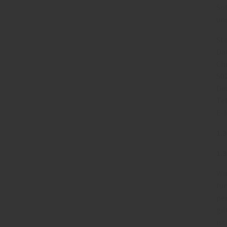
So
un
St
Da
Ch
50
De
Te
E-
1.
1.
Wi
fun
pe
gil
ist