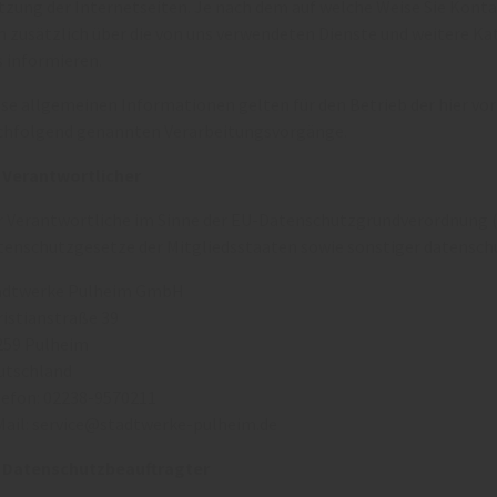
tzung der Internetseiten. Je nach dem auf welche Weise Sie Kont
ch zusätzlich über die von uns verwendeten Dienste und weitere K
s informieren.
ese allgemeinen Informationen gelten für den Betrieb der hier vo
chfolgend genannten Verarbeitungsvorgänge.
1 Verantwortlicher
r Verantwortliche im Sinne der EU-Datenschutzgrundverordnung 
tenschutzgesetze der Mitgliedsstaaten sowie sonstiger datensch
adtwerke Pulheim GmbH
ristianstraße 39
259 Pulheim
utschland
lefon: 02238-9570211
Mail: service@stadtwerke-pulheim.de
2 Datenschutzbeauftragter