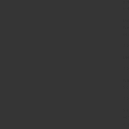
ge
in
Da
We
der
2.
Die
2.
Wi
Sic
2.
Sie
ve
ei