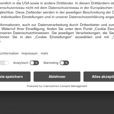
rarbeitungsvorgänge näher beschreiben.
1 Informatorische Nutzung
1.1 Beschreibung und Umfang der Verarbeitung
nn Sie unsere Website nur zu informatorischen Zwecken nutzen, 
 Ihr Browser an unseren Server übermittelt. Wir erheben hierbei d
en die Website zur Verfügung zu stellen und um die Stabilität und
 Daten handelt es sich um:
IP-Adresse
Datum und Uhrzeit der Anfrage
Zeitzonendifferenz zur Greenwich Mean Time (GMT)
Inhalt der Anforderung (konkrete Seite)
Zugriffsstatus/HTTP-Statuscode
Datenmenge
Website, von der die Anforderung kommt
Browser
Betriebssystem und dessen Oberfläche