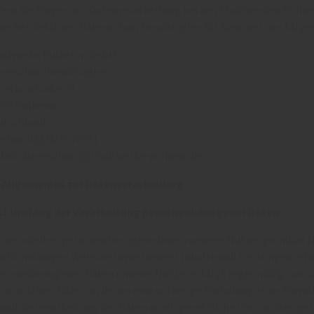
fern Sie Fragen zur Datenverarbeitung bei den Stadtwerken Pulhei
ser betrieblicher Datenschutzbeauftragter für Sie unter den folg
adtwerke Pulheim GmbH
tenschutzbeauftragter
ristianstraße 39
259 Pulheim
utschland
lefon: 02238-9570211
Mail: datenschutz@stadtwerke-pulheim.de
3 Allgemeines zur Datenverarbeitung
3.1 Umfang der Verarbeitung personenbezogener Daten
r verarbeiten personenbezogene Daten unserer Nutzer grundsätzlic
ktionsfähigen Website sowie unserer Inhalte und Leistungen erfor
rsonenbezogener Daten unserer Nutzer erfolgt regelmäßig nur na
t in solchen Fällen, in denen eine vorherige Einholung einer Einw
 und die Verarbeitung der Daten durch gesetzliche Vorschriften ges