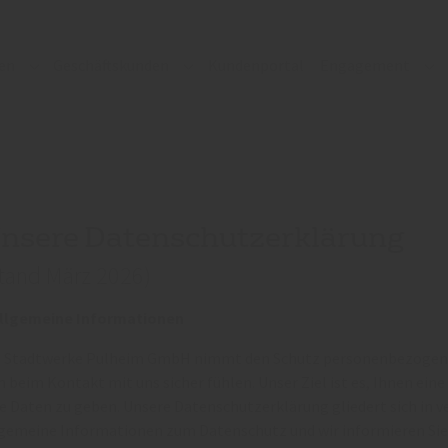
en
Geschäftskunden
Kundenportal
Engagement
Submenu for "Privatkunden"
Submenu for "Geschäftskunden"
Su
nsere Datenschutzerklärung
tand März 2026)
Allgemeine Informationen
e Stadtwerke Pulheim GmbH nimmt den Schutz personenbezogener 
h beim Kontakt mit uns sicher fühlen. Unser Ziel ist es, Ihnen e
e Daten zu geben. Unsere Datenschutzerklärung gliedert sich in ve
lgemeine Informationen zum Datenschutz und wir informieren Sie 