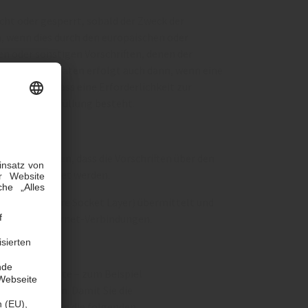
ht oder gesperrt, sobald der Zweck der
n, wenn dies durch den europäischen oder
n oder sonstigen Vorschriften, denen der
öschung der Daten erfolgt auch dann, wenn eine
 sei denn, dass eine Erforderlichkeit zur
e Vertragserfüllung besteht.
sicherstellen, dass die Vorschriften über den
istern beachtet werden.
üsselung (Secure Socket Layer) übermittelt und
erung von Internet-Verbindungen.
nge und Dienste – zum Beispiel
einbindungen. Damit Sie die
hten wir Ihnen die folgenden