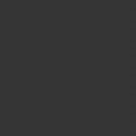
1.
So
ein
Bei
bet
Ve
Sow
der
Für
Ve
Is
er
Int
1.