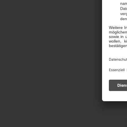
Ve
2.
2.
We
die
Ihn
den