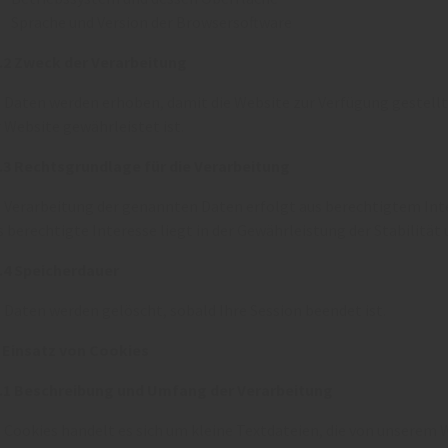
Sprache und Version der Browsersoftware
1.2 Zweck der Verarbeitung
 Daten werden erhoben, damit die Website zur Verfügung gestellt 
 Website gewährleistet ist.
1.3 Rechtsgrundlage für die Verarbeitung
 Verarbeitung der genannten Daten erfolgt aus berechtigtem Inter
 berechtigte Interesse liegt in der Gewährleistung der Stabilität 
1.4 Speicherdauer
 Daten werden gelöscht, sobald Ihre Session beendet ist.
2 Einsatz von Cookies
2.1 Beschreibung und Umfang der Verarbeitung
 Cookies handelt es sich um kleine Textdateien, die von unserem 