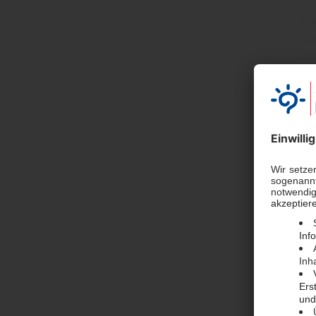
Di
Sp
na
Ve
dur
wei
1.
Wir
Da
Die
dam
2 
Wi
zu
Da