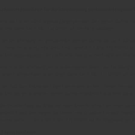
3.2 Rechtsgrundlage für die Verarbeitung personenbezogener
weit wir für Verarbeitungsvorgänge personenbezogener Daten ein
holen, dient Art. 6 Abs. 1 a) DSGVO als Rechtsgrundlage.
 der Verarbeitung von personenbezogenen Daten, die zur Erfüllung
roffene Person ist, erforderlich ist, dient Art. 6 Abs. 1 b) DSGVO a
rarbeitungsvorgänge, die zur Durchführung vorvertraglicher Maßn
eit eine Verarbeitung personenbezogener Daten zur Erfüllung eine
 unser Unternehmen unterliegt, dient Art. 6 Abs. 1 c) DSGVO als 
 den Fall, dass lebenswichtige Interessen der betroffenen Person
rarbeitung personenbezogener Daten erforderlich machen, dient Ar
t die Verarbeitung zur Wahrung eines berechtigten Interesses uns
forderlich und überwiegen die Interessen, Grundrechte und Grundf
eresse nicht, so dient Art. 6 Abs. 1 f) DSGVO als Rechtsgrundlage f
3.3 Speicherdauer