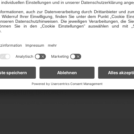
schten Lieferbeginn/Lieferende – am besten 14 Tage im Voraus. 
e mitteilen.
Umzug zu spät melde?
e nicht mehr rückwirkend umgesetzt werden. Sie müssen uns Ihren
vorkommen, dass Sie zunächst vom örtlichen Grundversorger belie
e nach Ihrem Einzug in Rechnung gestellt bekommt.
itteilen, endet Ihr Vertrag nicht automatisch mit dem Datum der 
 Nachmieterin berechnet wird.
Neuregelung betroffen?
romverträge gültig. Gasverträge sind hiervon nicht betroffen, hier