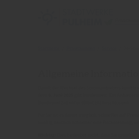
Skip to main content
Skip to page footer
Privatkund
You are here:
Startseite
Privatkunden
Service
24-Stu
Allgemeine Informati
Damit der Wechsel des Stromanbieters künftig e
dem
6. Juni 2025
gilt bundesweit: Ein Anbieterw
Bundesnetzagentur (BNetzA) beschlossen.
Für Sie ist es damit möglich, schneller auf Pr
künftig deutlich schneller eine Rückmeldung, w
Wichtig:
Dies bedeutet nicht, dass Sie grundsä