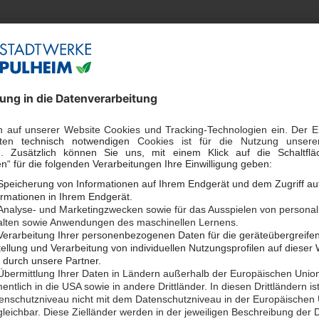
gelung gültig?
025.
künftig so wichtig?
gabe der Marktlokations-ID* (MaLo-ID) erforderlich, um den Wechse
 Ihre Zählernummer an. Wir erfragen dann die MaLo-ID beim Netzb
ummer, die jeden Ort, an dem Energie erzeugt oder verbraucht wird
o-ID der betroffenen Marktlokation nicht bekannt, so muss diese
für einen Umzug?
6. Juni 2025 nur noch zu einem Datum in der Zukunft möglich, nic