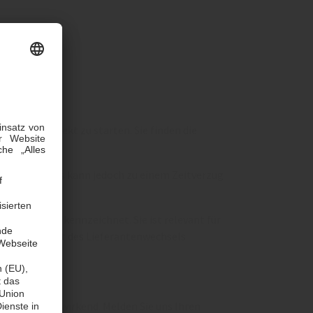
lprozess direkt zu starten. Sie finden die
etreiber. Dies kann jedoch zu einem Zeitverzug
, eindeutig kennzeichnet. Sie ist relevant für
 vor dem Start des Lieferantenwechsels
ht mehr rückwirkend. Melden Sie uns Ihren