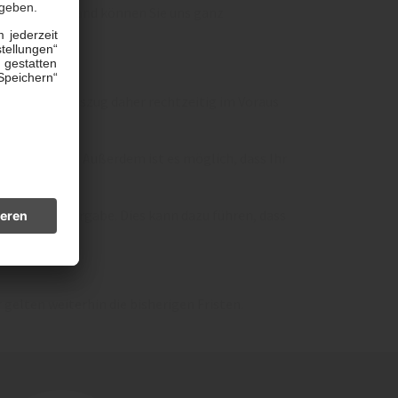
Den Zählerstand können Sie uns ganz
 Ein- oder Auszug daher rechtzeitig im Voraus
fert werden. Außerdem ist es möglich, dass Ihr
Schlüsselübergabe. Dies kann dazu führen, dass
 gelten weiterhin die bisherigen Fristen.