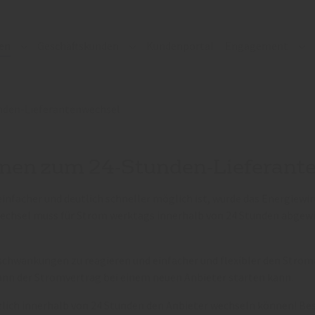
en
Geschäftskunden
Kundenportal
Engagement
Submenu for "Privatkunden"
Submenu for "Geschäftskunden"
Su
nden-Lieferantenwechsel
onen zum 24-Stunden-Lieferant
infacher und deutlich schneller möglich ist, wurde das Energiewir
echsel muss für Strom werktags innerhalb von 24 Stunden abgewic
eisschwankungen zu reagieren und einfacher und flexibler den Stro
ann der Stromvertrag bei einem neuen Anbieter starten kann.
tzlich innerhalb von 24 Stunden den Anbieter wechseln können! B