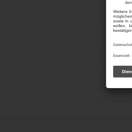
Umzug daher so früh wie möglich vor dem gewün
unkompliziert direkt nach der Schlüsselübergab
Was passiert, wenn ich meinen 
Ab dem 6. Juni 2025 können Einzüge und Auszüg
mitteilen.
Wenn Sie Ihren
Einzug
zu spät melden, kann es 
Vormieter oder der Eigentümer die ersten Tag
Wenn Sie uns Ihren
Auszug
nicht fristgerecht m
Ihnen der Stromverbrauch des Nachmieters/der
Sind auch Gasverträge von der 
Die neuen Regelungen sind ausschließlich für St