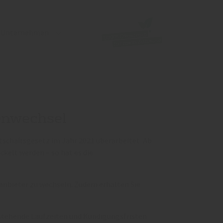
Unternehmen
bmenu for "Engagement"
Submenu for "Unternehmen"
enwechsel
tschaftsgesetz im Jahr 2021 überarbeitet. Ab
kelt werden – so hat es die
manbieter zu wechseln. Zudem erhalten Sie
estehende Laufzeiten und Kündigungsfristen