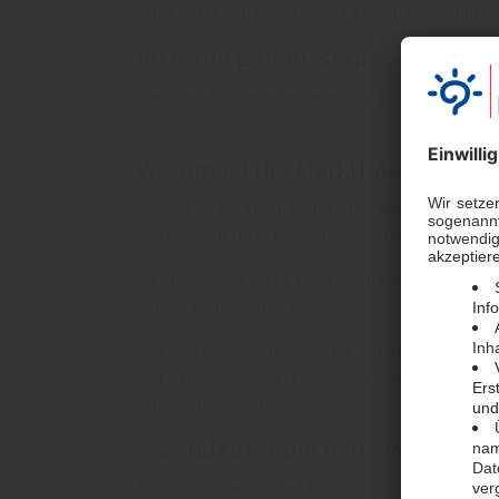
Ihres bestehenden Vertrags gelten weiterhin.
Ab wann genau ist diese neue Re
Der Start für die neue Regelung ist der 6. Juni 2
Warum ist die Marktlokations-ID 
Künftig ist für einen Lieferantenwechsel die An
MaLo-ID auf Ihrer letzten Stromrechnung.
Wenn Sie diese nicht zur Hand haben, geben Sie
bei der Bearbeitung führen.
*Die Marktlokations-ID (MaLo-ID) ist eine Kennn
den 24-Stunden-Lieferantenwechsel. Ist die MaL
ermittelt werden.
Was bdeutet die neue Regelung 
An- und Abmeldungen für Stromverträge sind ab 